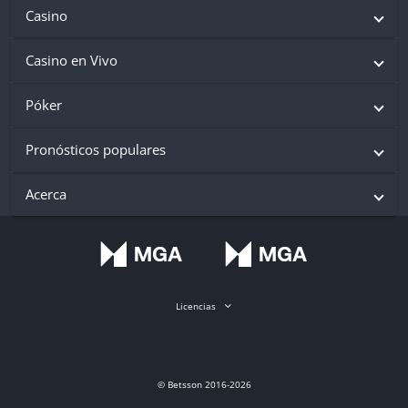
Casino
Casino en Vivo
Póker
Pronósticos populares
Acerca
Licencias
© Betsson 2016-2026