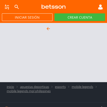
INICIAR SESIÓN
CREAR CUENTA
CASINO EN VIVO
JACKPOTS
PÓKER
DEP VIRTUALES
PROMOCIONES
inicio
apuestas deportivas
esports
mobile legends
mobile legends mpl philippines