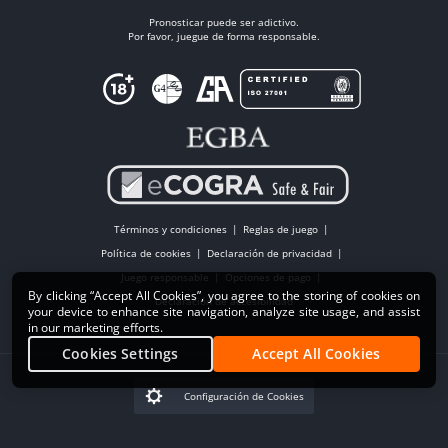
Pronosticar puede ser adictivo.
Por favor, juegue de forma responsable.
Términos y condiciones
Reglas de juego
Política de cookies
Declaración de privacidad
Juego responsable
Opciones de pago
By clicking “Accept All Cookies”, you agree to the storing of cookies on
Declaración de accesibilidad
your device to enhance site navigation, analyze site usage, and assist
in our marketing efforts.
Cookies Settings
Accept All Cookies
Configuración de Cookies