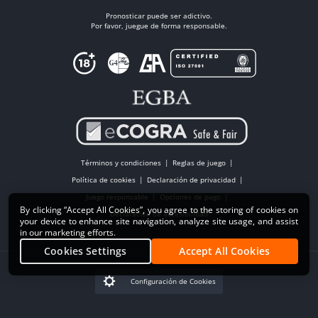
Pronosticar puede ser adictivo.
Por favor, juegue de forma responsable.
Términos y condiciones
Reglas de juego
Política de cookies
Declaración de privacidad
Juego responsable
Opciones de pago
By clicking “Accept All Cookies”, you agree to the storing of cookies on
Declaración de accesibilidad
your device to enhance site navigation, analyze site usage, and assist
in our marketing efforts.
Cookies Settings
Accept All Cookies
Configuración de Cookies