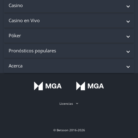
Casino
Casino en Vivo
Póker
Pronósticos populares
Acerca
Licencias
© Betsson 2016-2026