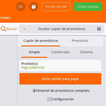
ES
Iniciar sesión
Crear cuenta
English
CIONES
Svenska
Buscar
Ocultar cupón de pronósticos
Dansk
Cupón de pronósticos
Pronóstico
Íslenska
Simple
Combinada
Sistema
Español
Pronóstico
Español - Chile
Pago potencial
Español - México
Inicia sesión para jugar
Español - Colombia
Historial de pronósticos completo
Configuración
Español - Perú