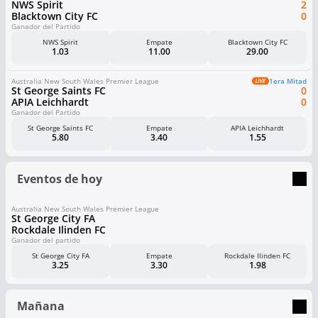
NWS Spirit
2
Blacktown City FC
0
Ganador del Partido
NWS Spirit
Empate
Blacktown City FC
1.03
11.00
29.00
Australia New South Wales Premier League
1era Mitad
St George Saints FC
0
APIA Leichhardt
0
Ganador del Partido
St George Saints FC
Empate
APIA Leichhardt
5.80
3.40
1.55
Eventos de hoy
Australia New South Wales Premier League
St George City FA
Rockdale Ilinden FC
Ganador del partido
St George City FA
Empate
Rockdale Ilinden FC
3.25
3.30
1.98
Mañana