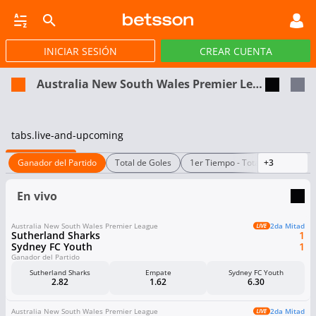
INICIAR SESIÓN
CREAR CUENTA
CASINO EN VIVO
JACKPOTS
PÓKER
DEP VIRTUALES
PROMOCIONES
Australia New South Wales Premier League
tabs.live-and-upcoming
Ganador del Partido
Total de Goles
1er Tiempo - Total de Goles
+3
En vivo
Australia New South Wales Premier League
2da Mitad
Sutherland Sharks
1
Sydney FC Youth
1
Ganador del Partido
Sutherland Sharks
Empate
Sydney FC Youth
2.82
1.62
6.30
Australia New South Wales Premier League
2da Mitad