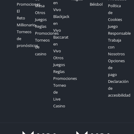
en
Promociones
Béisbol
Mesa
Política
Vivo
El
Otros
de
Blackjack
Reto
Juegos
Cookies
en
Millionario
Reglas
Juego
Vivo
Torneos
Promociones
Responsable
Baccarat
de
Torneos
Trabaja
en
pronósticos
de
con
Vivo
casino
Nosotros
Otros
Opciones
Juegos
de
Reglas
pago
Promociones
Declaración
Torneo
de
de
accesibilidad
Live
Casino