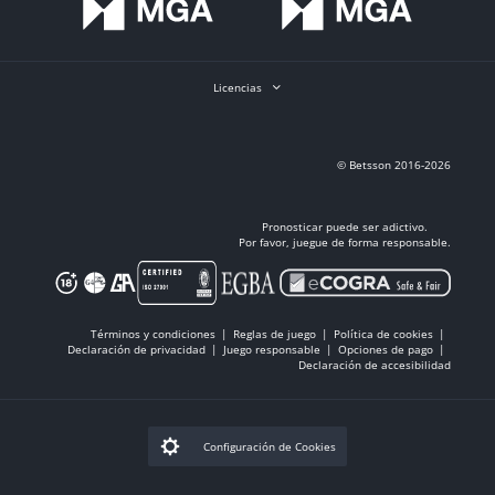
Licencias
© Betsson 2016-2026
Pronosticar puede ser adictivo.
Por favor, juegue de forma responsable.
Términos y condiciones
Reglas de juego
Política de cookies
Declaración de privacidad
Juego responsable
Opciones de pago
Declaración de accesibilidad
Configuración de Cookies