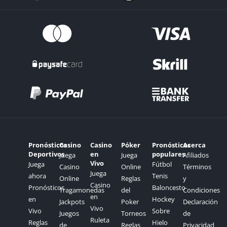
Pronósticos
Casino
Casino
Póker
Pronósticos
Acerca
Deportivos
en
populares
Juega
Juega
Afiliados
Vivo
Juega
Fútbol
Casino
Online
Términos
Juega
ahora
Tenis
Online
Reglas
y
Casino
Pronósticos
Baloncesto
Tragamonedas
del
Condiciones
en
en
Hockey
Jackpots
Poker
Declaración
Vivo
Vivo
Sobre
Juegos
Torneos
de
Ruleta
Reglas
Hielo
de
Reglas
Privacidad