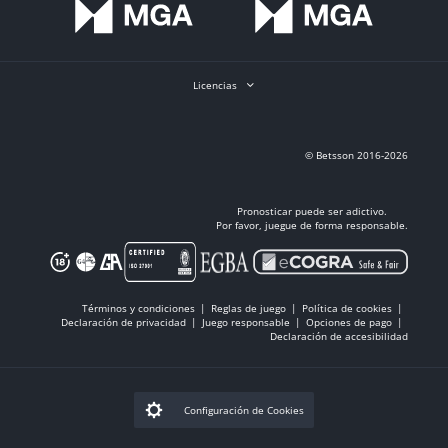
Licencias
© Betsson 2016-2026
Pronosticar puede ser adictivo.
Por favor, juegue de forma responsable.
Términos y condiciones
Reglas de juego
Política de cookies
Declaración de privacidad
Juego responsable
Opciones de pago
Declaración de accesibilidad
Configuración de Cookies