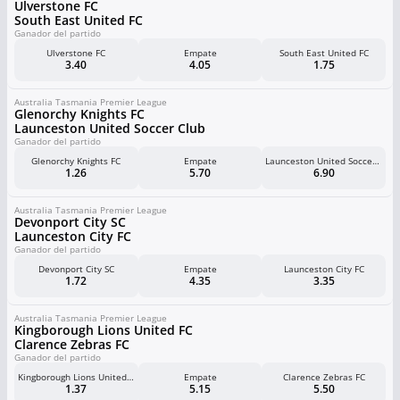
Ulverstone FC
South East United FC
Ganador del partido
Ulverstone FC
Empate
South East United FC
3.40
4.05
1.75
Australia Tasmania Premier League
Glenorchy Knights FC
Launceston United Soccer Club
Ganador del partido
Glenorchy Knights FC
Empate
Launceston United Soccer Club
1.26
5.70
6.90
Australia Tasmania Premier League
Devonport City SC
Launceston City FC
Ganador del partido
Devonport City SC
Empate
Launceston City FC
1.72
4.35
3.35
Australia Tasmania Premier League
Kingborough Lions United FC
Clarence Zebras FC
Ganador del partido
Kingborough Lions United FC
Empate
Clarence Zebras FC
1.37
5.15
5.50