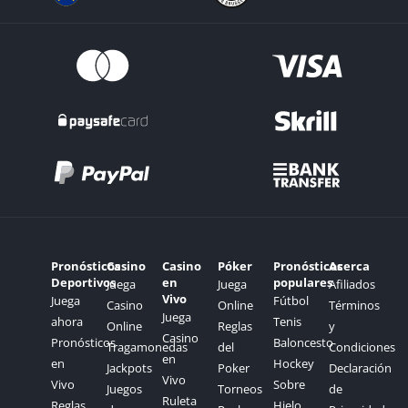
Pronósticos
Casino
Casino
Póker
Pronósticos
Acerca
Deportivos
en
populares
Juega
Juega
Afiliados
Vivo
Juega
Fútbol
Casino
Online
Términos
Juega
ahora
Tenis
Online
Reglas
y
Casino
Pronósticos
Baloncesto
Tragamonedas
del
Condiciones
en
en
Hockey
Jackpots
Poker
Declaración
Vivo
Vivo
Sobre
Juegos
Torneos
de
Ruleta
Reglas
Hielo