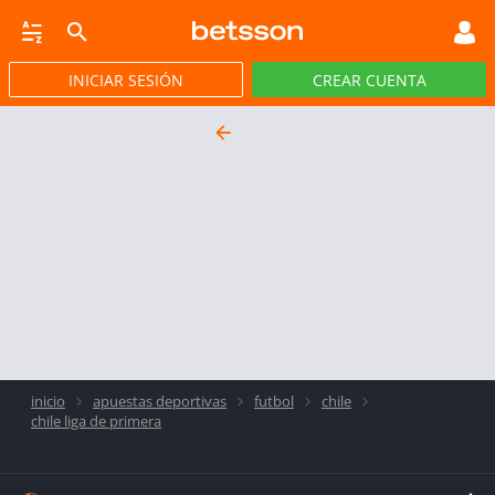
INICIAR SESIÓN
CREAR CUENTA
CASINO EN VIVO
JACKPOTS
PÓKER
DEP VIRTUALES
PROMOCIONES
inicio
apuestas deportivas
futbol
chile
chile liga de primera