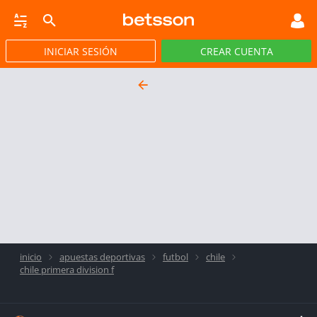
INICIAR SESIÓN
CREAR CUENTA
POTS
inicio
apuestas deportivas
futbol
chile
chile primera division f