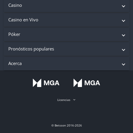
Casino
Casino en Vivo
Póker
Pronósticos populares
Acerca
Licencias
© Betsson 2016-2026