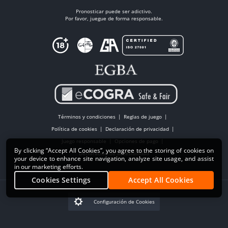
Pronosticar puede ser adictivo.
Por favor, juegue de forma responsable.
Términos y condiciones
Reglas de juego
Política de cookies
Declaración de privacidad
Juego responsable
Opciones de pago
By clicking “Accept All Cookies”, you agree to the storing of cookies on
Declaración de accesibilidad
your device to enhance site navigation, analyze site usage, and assist
in our marketing efforts.
Cookies Settings
Accept All Cookies
Configuración de Cookies