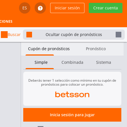
ES
Iniciar sesión
Crear cuenta
English
CIONES
Svenska
Buscar
Ocultar cupón de pronósticos
Dansk
Cupón de pronósticos
Pronóstico
Íslenska
Simple
Combinada
Sistema
Español
Español - Chile
Doble Oportunidad
1er Tiempo - Ganador
1er Tiempo - Total de Gol
Deberás tener 1 selección como mínimo en tu cupón de
pronósticos para colocar un pronóstico.
Español - México
Hándicap (3 opciones)
Español - Colombia
A
menos de 2.5
Fluminense
-1
Empate
+1
Independiente Rivadavia
+1
Inicia sesión para jugar
1.67
2.87
3.21
2.28
Español - Perú