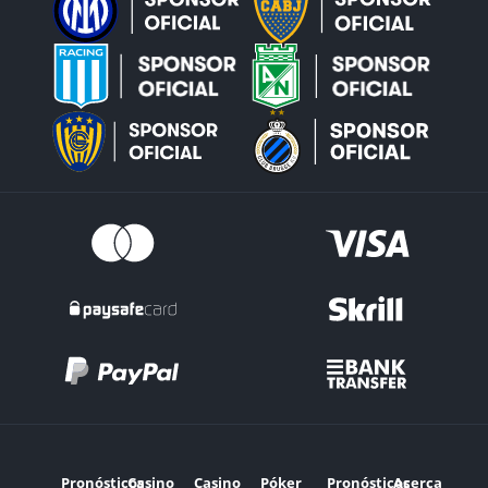
Pronósticos
Casino
Casino
Póker
Pronósticos
Acerca