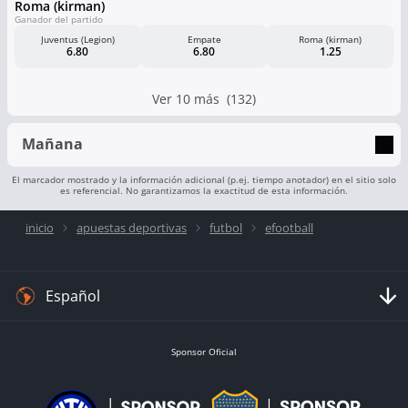
Roma (kirman)
Ganador del partido
Juventus (Legion)
Empate
Roma (kirman)
6.80
6.80
1.25
Ver 10 más (132)
Mañana
El marcador mostrado y la información adicional (p.ej. tiempo anotador) en el sitio solo
es referencial. No garantizamos la exactitud de esta información.
inicio
apuestas deportivas
futbol
efootball
Español
Sponsor Oficial