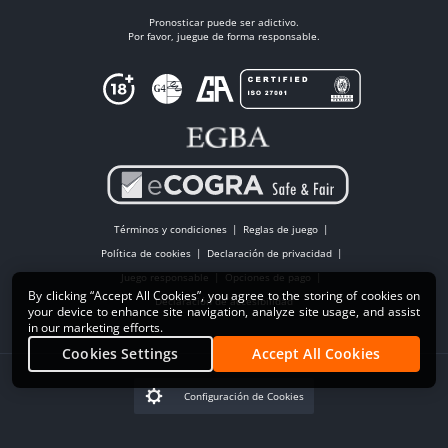
Pronosticar puede ser adictivo.
Por favor, juegue de forma responsable.
Términos y condiciones
Reglas de juego
Política de cookies
Declaración de privacidad
Juego responsable
Opciones de pago
By clicking “Accept All Cookies”, you agree to the storing of cookies on
Declaración de accesibilidad
your device to enhance site navigation, analyze site usage, and assist
in our marketing efforts.
Cookies Settings
Accept All Cookies
Configuración de Cookies