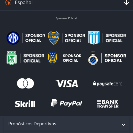
Español
Sponsor Oficial
Pronósticos Deportivos