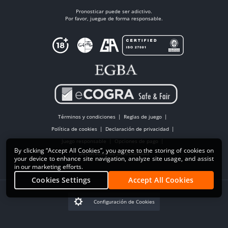
Pronosticar puede ser adictivo.
Por favor, juegue de forma responsable.
Términos y condiciones
Reglas de juego
Política de cookies
Declaración de privacidad
Juego responsable
Opciones de pago
By clicking “Accept All Cookies”, you agree to the storing of cookies on
Declaración de accesibilidad
your device to enhance site navigation, analyze site usage, and assist
in our marketing efforts.
Cookies Settings
Accept All Cookies
Configuración de Cookies