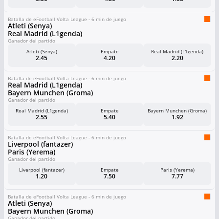
Batalla de eFootball Volta League - 6 min de juego
Atleti (Senya)
Real Madrid (L1genda)
Ganador del partido
Atleti (Senya)
Empate
Real Madrid (L1genda)
2.45
4.20
2.20
Batalla de eFootball Volta League - 6 min de juego
Real Madrid (L1genda)
Bayern Munchen (Groma)
Ganador del partido
Real Madrid (L1genda)
Empate
Bayern Munchen (Groma)
2.55
5.40
1.92
Batalla de eFootball Volta League - 6 min de juego
Liverpool (fantazer)
Paris (Yerema)
Ganador del partido
Liverpool (fantazer)
Empate
Paris (Yerema)
1.20
7.50
7.77
Batalla de eFootball Volta League - 6 min de juego
Atleti (Senya)
Bayern Munchen (Groma)
Ganador del partido