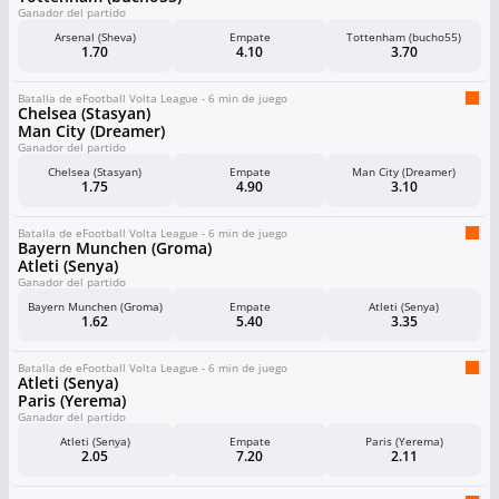
Ganador del partido
Arsenal (Sheva)
Empate
Tottenham (bucho55)
1.70
4.10
3.70
Batalla de eFootball Volta League - 6 min de juego
Chelsea (Stasyan)
Man City (Dreamer)
Ganador del partido
Chelsea (Stasyan)
Empate
Man City (Dreamer)
1.75
4.90
3.10
Batalla de eFootball Volta League - 6 min de juego
Bayern Munchen (Groma)
Atleti (Senya)
Ganador del partido
Bayern Munchen (Groma)
Empate
Atleti (Senya)
1.62
5.40
3.35
Batalla de eFootball Volta League - 6 min de juego
Atleti (Senya)
Paris (Yerema)
Ganador del partido
Atleti (Senya)
Empate
Paris (Yerema)
2.05
7.20
2.11