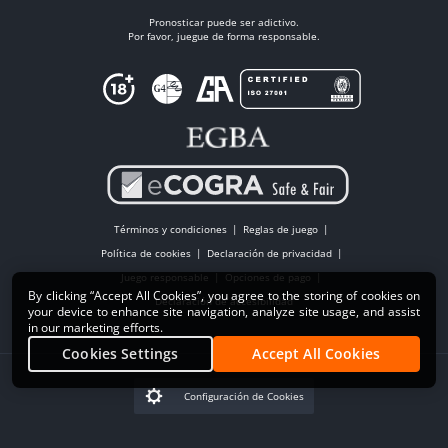
Pronosticar puede ser adictivo.
Por favor, juegue de forma responsable.
Términos y condiciones
Reglas de juego
Política de cookies
Declaración de privacidad
Juego responsable
Opciones de pago
By clicking “Accept All Cookies”, you agree to the storing of cookies on
Declaración de accesibilidad
your device to enhance site navigation, analyze site usage, and assist
in our marketing efforts.
Cookies Settings
Accept All Cookies
Configuración de Cookies