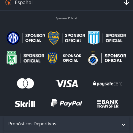
Español
Sponsor Oficial
Pronósticos Deportivos