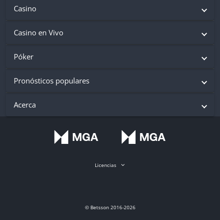
Casino
Casino en Vivo
Póker
Pronósticos populares
Acerca
Licencias
© Betsson 2016-2026