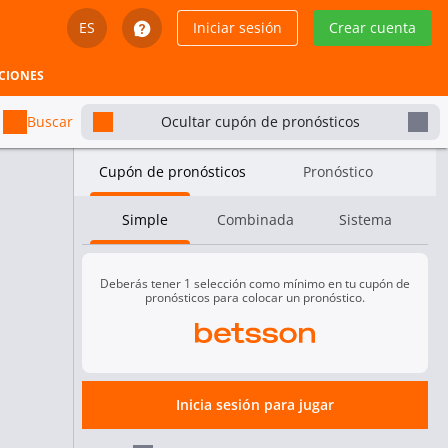
ES
Iniciar sesión
Crear cuenta
English
CIONES
Svenska
Buscar
Ocultar cupón de pronósticos
Dansk
Cupón de pronósticos
Pronóstico
Íslenska
Simple
Combinada
Sistema
Español
Español - Chile
ad
Deberás tener 1 selección como mínimo en tu cupón de
pronósticos para colocar un pronóstico.
Español - México
oles
Español - Colombia
más de 1.5
menos de 1.5
No disponible
Inicia sesión para jugar
2.30
1.56
Español - Perú