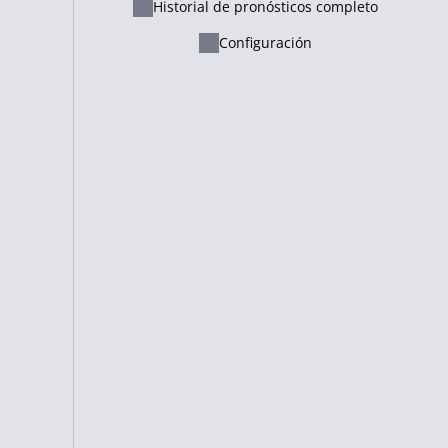
oles
Historial de pronósticos completo
Ελληνικά
más de 2.5
menos de 2.5
No disponible
2.30
1.56
Configuración
Русский - Казахстан
oles
1er tiempo - Ganador
más de 2.5
menos de 2.5
England (HOLLYWOOD)
Empate
1.67
2.10
3.20
2.40
Lietuvių
Italiano
oles
Partido - Hándicap de goles
Français
más de 2.5
menos de 2.5
Newcastle UTD (GRIMACE)
+0.5
Ars
1.83
1.87
1.65
Suomi
oles
Partido - Hándicap de goles
más de 3.5
menos de 3.5
Liverpool (BOUNTY)
-0.5
Barcelo
Cameroon
1.83
1.87
1.85
oles
más de 3.5
menos de 3.5
No disponible
2.20
1.62
oles
Partido - Hándicap de goles