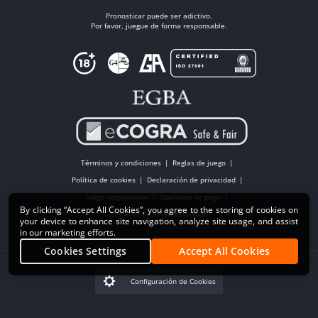
Pronosticar puede ser adictivo.
Por favor, juegue de forma responsable.
Términos y condiciones
Reglas de juego
Política de cookies
Declaración de privacidad
Juego responsable
Opciones de pago
By clicking “Accept All Cookies”, you agree to the storing of cookies on
Declaración de accesibilidad
your device to enhance site navigation, analyze site usage, and assist
in our marketing efforts.
Cookies Settings
Accept All Cookies
Configuración de Cookies