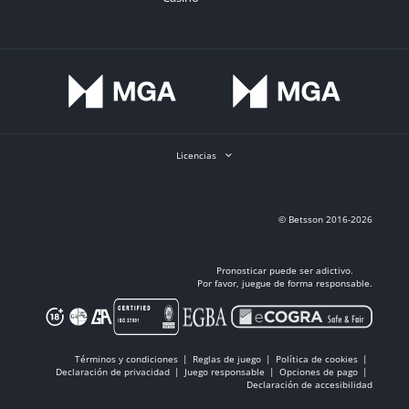
Licencias
© Betsson 2016-2026
Pronosticar puede ser adictivo.
Por favor, juegue de forma responsable.
Términos y condiciones
Reglas de juego
Política de cookies
Declaración de privacidad
Juego responsable
Opciones de pago
Declaración de accesibilidad