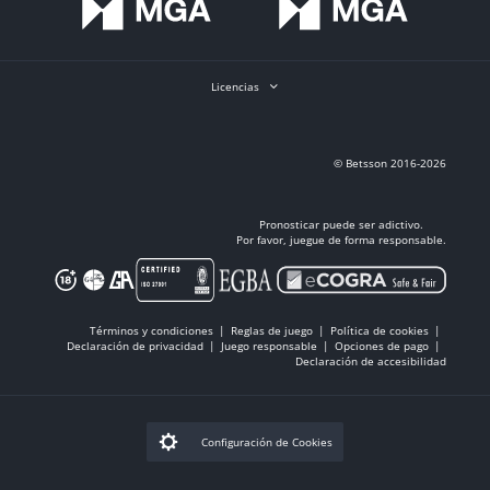
Licencias
© Betsson 2016-2026
Pronosticar puede ser adictivo.
Por favor, juegue de forma responsable.
Términos y condiciones
Reglas de juego
Política de cookies
Declaración de privacidad
Juego responsable
Opciones de pago
Declaración de accesibilidad
Configuración de Cookies