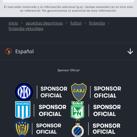
El marcador mostrado y la información adicional (p.ej. tiempo anotador) en el sitio solo
es referencial. No garantizamos la exactitud de esta información.
inicio
apuestas deportivas
futbol
finlandia
finlandia ykkosliiga
Español
Sponsor Oficial