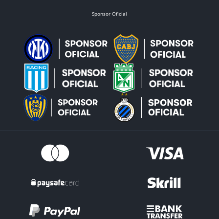
Sponsor Oficial