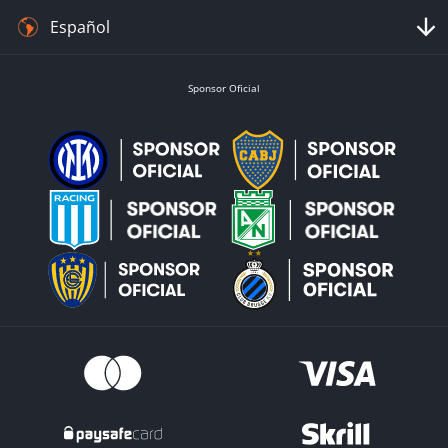
Español
Sponsor Oficial