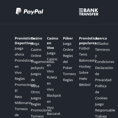
Pronósticos
Casino
Casino
Póker
Pronósticos
Acerca
Deportivos
en
populares
Juega
Juega
Afiliados
Vivo
Juega
Fútbol
Casino
Online
Términos
Juega
ahora
Tenis
Online
Reglas
y
Casino
Pronósticos
Baloncesto
Tragamonedas
del
Condiciones
en
en
Hockey
Jackpots
Poker
Declaración
Vivo
Vivo
Sobre
Juegos
Torneos
de
Ruleta
Reglas
Hielo
de
Reglas
Privacidad
en
Promociones
Béisbol
Mesa
Política
Vivo
El
Otros
de
Blackjack
Reto
Juegos
Cookies
en
Millionario
Reglas
Juego
Vivo
Torneos
Promociones
Responsable
Baccarat
de
Torneos
Trabaja