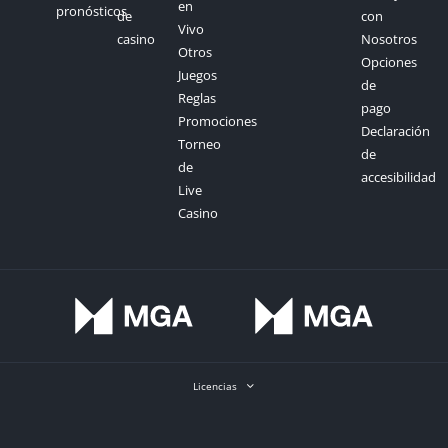
en
pronósticos
de
con
Vivo
casino
Nosotros
Otros
Opciones
Juegos
de
Reglas
pago
Promociones
Declaración
Torneo
de
de
accesibilidad
Live
Casino
Licencias