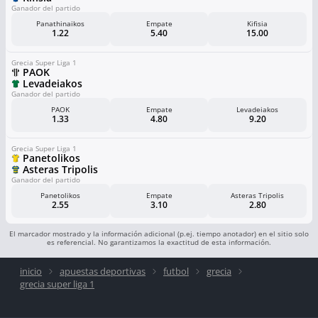
Ganador del partido
Panathinaikos
Empate
Kifisia
1.22
5.40
15.00
Grecia Super Liga 1
PAOK
Levadeiakos
Ganador del partido
PAOK
Empate
Levadeiakos
1.33
4.80
9.20
Grecia Super Liga 1
Panetolikos
Asteras Tripolis
Ganador del partido
Panetolikos
Empate
Asteras Tripolis
2.55
3.10
2.80
El marcador mostrado y la información adicional (p.ej. tiempo anotador) en el sitio solo
es referencial. No garantizamos la exactitud de esta información.
inicio
apuestas deportivas
futbol
grecia
grecia super liga 1