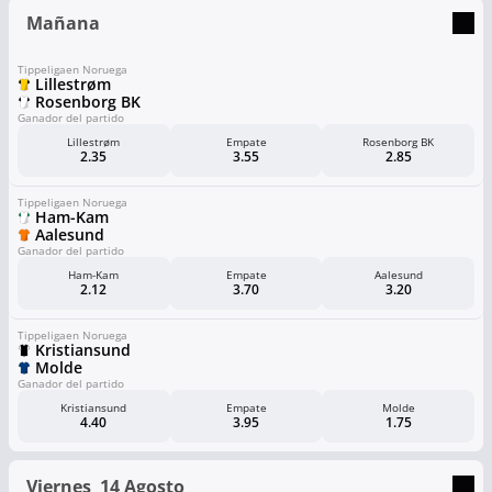
Mañana
Tippeligaen Noruega
Lillestrøm
Rosenborg BK
Ganador del partido
Lillestrøm
Empate
Rosenborg BK
2.35
3.55
2.85
Tippeligaen Noruega
Ham-Kam
Aalesund
Ganador del partido
Ham-Kam
Empate
Aalesund
2.12
3.70
3.20
Tippeligaen Noruega
Kristiansund
Molde
Ganador del partido
Kristiansund
Empate
Molde
4.40
3.95
1.75
Viernes
14 Agosto