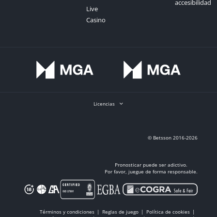
accesibilidad
Live
Casino
Licencias
© Betsson 2016-2026
Pronosticar puede ser adictivo.
Por favor, juegue de forma responsable.
Términos y condiciones
Reglas de juego
Política de cookies