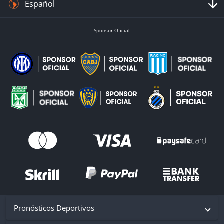
Español
Sponsor Oficial
Pronósticos Deportivos