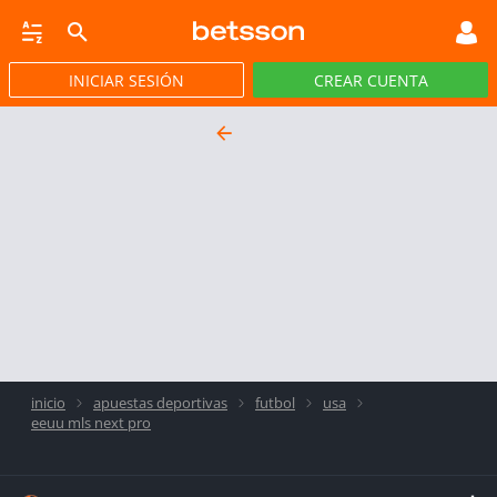
INICIAR SESIÓN
CREAR CUENTA
POTS
inicio
apuestas deportivas
futbol
usa
eeuu mls next pro