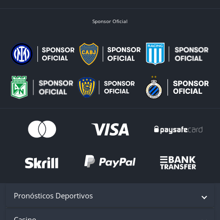
Sponsor Oficial
Pronósticos Deportivos
Casino