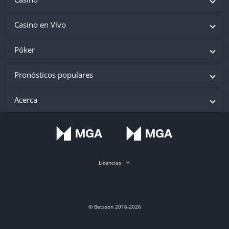
Casino en Vivo
Póker
Pronósticos populares
Acerca
Licencias
© Betsson 2016-2026