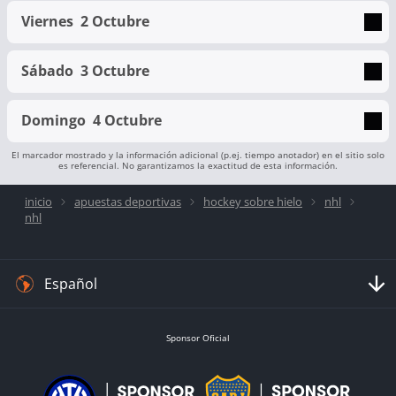
Viernes
2 Octubre
Sábado
3 Octubre
Domingo
4 Octubre
El marcador mostrado y la información adicional (p.ej. tiempo anotador) en el sitio solo
es referencial. No garantizamos la exactitud de esta información.
inicio
apuestas deportivas
hockey sobre hielo
nhl
nhl
Español
Sponsor Oficial