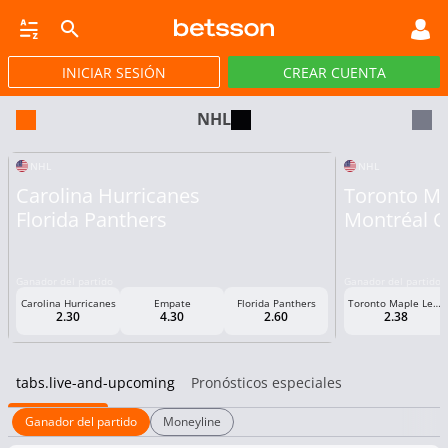
INICIAR SESIÓN
CREAR CUENTA
CASINO EN VIVO
JACKPOTS
PÓKER
DEP VIRTUALES
PROMOCIONES
NHL
NHL
NHL
Carolina Hurricanes
Toronto Ma
Florida Panthers
Montréal C
Ganador del partido
Ganador del partido
Carolina Hurricanes
Empate
Florida Panthers
Toronto Maple Leafs
2.30
4.30
2.60
2.38
tabs.live-and-upcoming
Pronósticos especiales
Ganador del partido
Moneyline