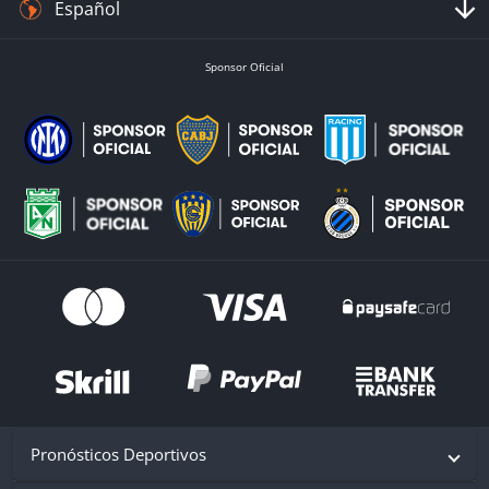
Español
Sponsor Oficial
Pronósticos Deportivos