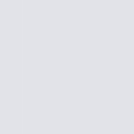
Ελληνικά
Русский - Казахстан
Lietuvių
Italiano
Français
Suomi
Cameroon