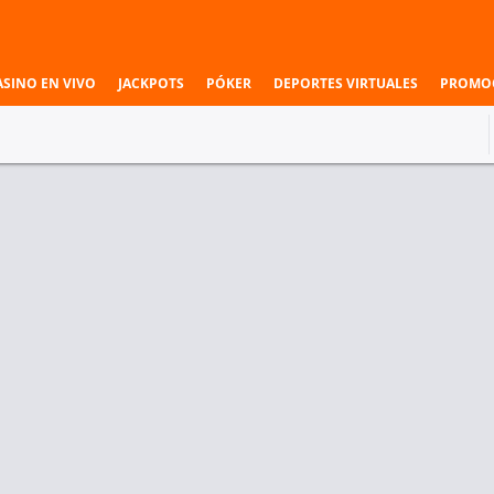
ASINO EN VIVO
JACKPOTS
PÓKER
DEPORTES VIRTUALES
PROMO