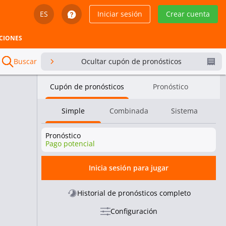
ES
Iniciar sesión
Crear cuenta
English
CIONES
Svenska
Buscar
Ocultar cupón de pronósticos
Dansk
Cupón de pronósticos
Pronóstico
Íslenska
Simple
Combinada
Sistema
Español
Pronóstico
Español - Chile
Pago potencial
Español - México
Inicia sesión para jugar
Español - Colombia
Historial de pronósticos completo
Configuración
Español - Perú