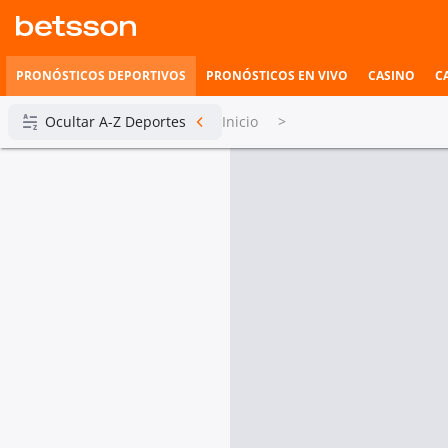
PRONÓSTICOS DEPORTIVOS
PRONÓSTICOS EN VIVO
CASINO
C
Ocultar A-Z Deportes
Inicio
>
Inicio
El Reto
Millionario
Torneos de
pronósticos
Cuotas
mejoradas
Transmisiones
en vivo
Favoritos