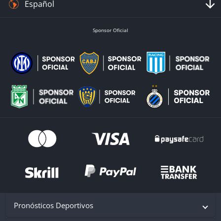
Español
Sponsor Oficial
Pronósticos Deportivos