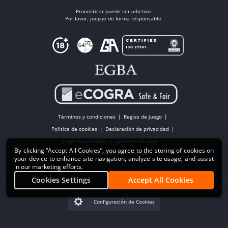
Pronosticar puede ser adictivo.
Por favor, juegue de forma responsable.
Términos y condiciones
Reglas de juego
Política de cookies
Declaración de privacidad
Juego responsable
Opciones de pago
By clicking “Accept All Cookies”, you agree to the storing of cookies on
Declaración de accesibilidad
your device to enhance site navigation, analyze site usage, and assist
in our marketing efforts.
Cookies Settings
Accept All Cookies
Configuración de Cookies