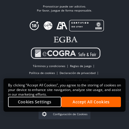
Pronosticar puede ser adictivo.
Por favor, juegue de forma responsable.
Términos y condiciones
Reglas de juego
Política de cookies
Declaración de privacidad
Juego responsable
Opciones de pago
By clicking “Accept All Cookies”, you agree to the storing of cookies on
Declaración de accesibilidad
your device to enhance site navigation, analyze site usage, and assist
in our marketing efforts.
Cookies Settings
Accept All Cookies
Configuración de Cookies