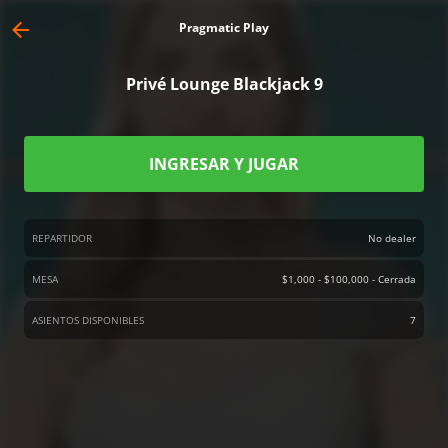
Pragmatic Play
Privé Lounge Blackjack 9
CASINO EN VIVO
JACKPOTS
PÓKER
DEP VIRTUALES
PROMOCIONES
INGRESAR Y JUGAR
REPARTIDOR
No dealer
MESA
$1,000 - $100,000 -
Cerrada
ASIENTOS DISPONIBLES
7