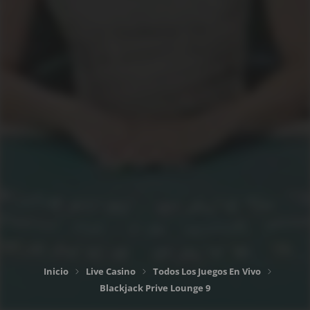
Inicio
Live Casino
Todos Los Juegos En Vivo
Blackjack Prive Lounge 9