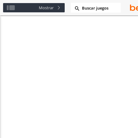
Mostrar
Buscar juegos
aze
lette