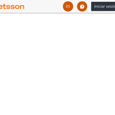
ES
Iniciar sesi
English
Svenska
Dansk
Íslenska
Español
Español - Chile
Español - México
Español - Colombia
Español - Perú