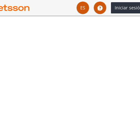
ES
Iniciar sesi
English
Svenska
Dansk
Íslenska
Español
Español - Chile
Español - México
Español - Colombia
Español - Perú