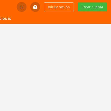
ES
Iniciar sesión
Crear cuenta
English
CIONES
Svenska
Dansk
Íslenska
Español
Español - Chile
Español - México
Español - Colombia
Español - Perú