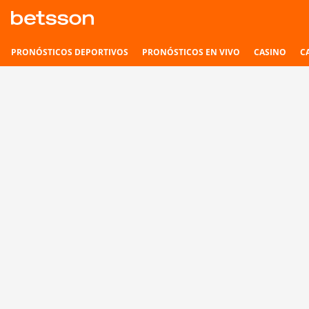
PRONÓSTICOS DEPORTIVOS
PRONÓSTICOS EN VIVO
CASINO
C
Casino
en
línea
y
Pronósticos
deportivos
¡Aprovecha
nuestras
ofertas