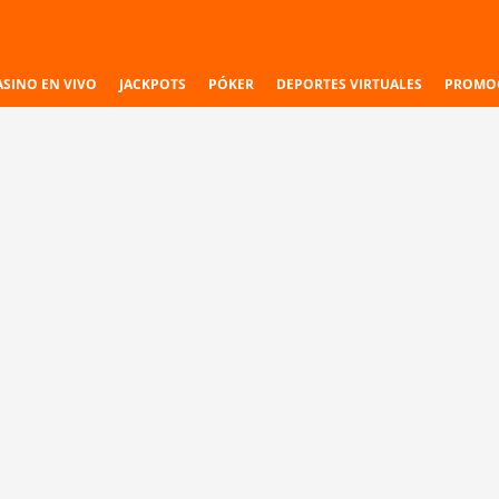
ASINO EN VIVO
JACKPOTS
PÓKER
DEPORTES VIRTUALES
PROMO