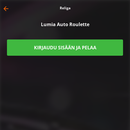
Religa
Lumia Auto Roulette
LYÖNTI
LIVEVETO
HEVOSURHEILU
POKERI
VIRTUAALIURHEILU
KAMPAN
KIRJAUDU SISÄÄN JA PELAA