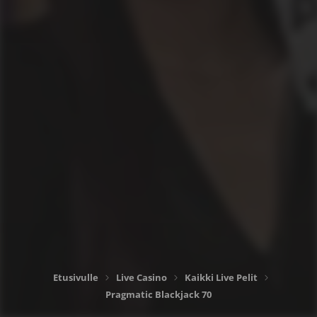
Etusivulle
Live Casino
Kaikki Live Pelit
Pragmatic Blackjack 70