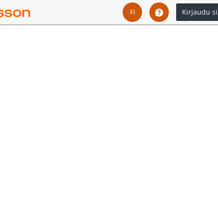
FI
Kirjaudu s
English
Svenska
Dansk
Íslenska
Español
Español - Chile
Español - México
Español - Colombia
Español - Perú