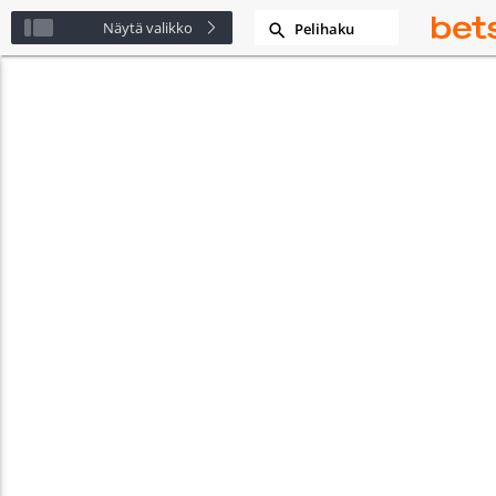
Näytä valikko
Pelihaku
kjack