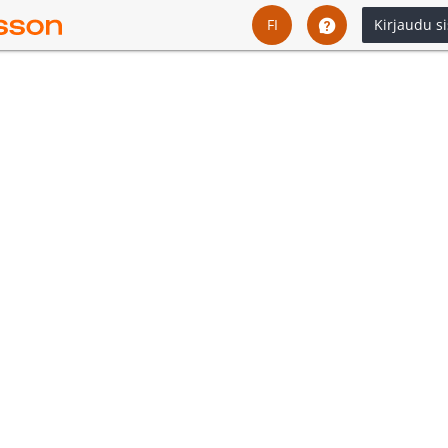
FI
Kirjaudu s
English
Svenska
Dansk
Íslenska
Español
Español - Chile
Español - México
Español - Colombia
Español - Perú