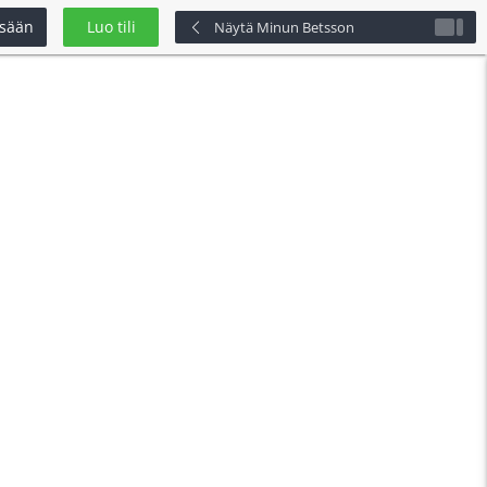
isään
Luo tili
Näytä Minun Betsson