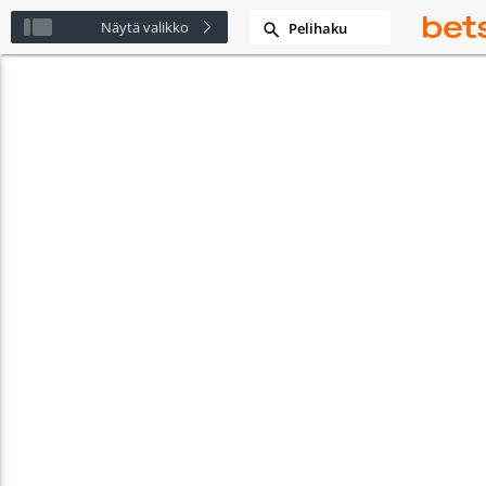
Näytä valikko
Pelihaku
sino