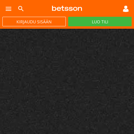
KIRJAUDU SISÄÄN
LUO TILI