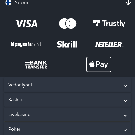
Suomi
Vedonlyönti
Kasino
Livekasino
Pokeri