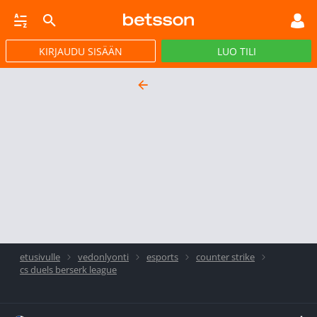
KIRJAUDU SISÄÄN
LUO TILI
etusivulle
vedonlyonti
esports
counter strike
cs duels berserk league