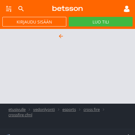
KIRJAUDU SISÄÄN
LUO TILI
etusivulle
vedonlyonti
esports
cross fire
crossfire cfml