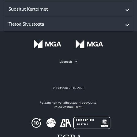
Suositut Kertoimet
Tietoa Sivustosta
Lisenssit
© Betsson 2016-2026
Pelaaminen voi aiheuttaa riippuvuutta.
Pelaa vastuullisesti.