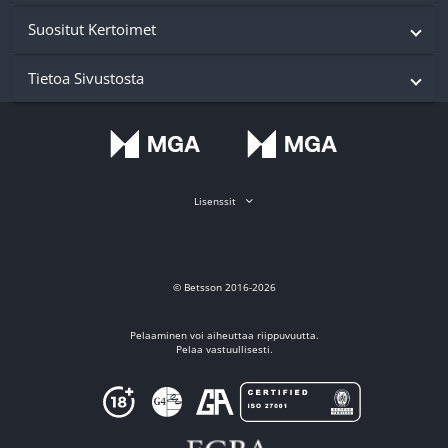
Suositut Kertoimet
Tietoa Sivustosta
Lisenssit
© Betsson 2016-2026
Pelaaminen voi aiheuttaa riippuvuutta.
Pelaa vastuullisesti.