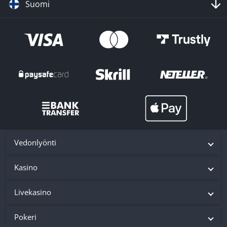
Suomi
Vedonlyönti
Kasino
Livekasino
Pokeri