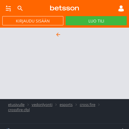
KIRJAUDU SISÄÄN
LUO TILI
etusivulle
vedonlyonti
esports
cross fire
crossfire cfpl