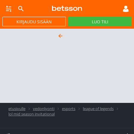
KIRJAUDU SISÄÄN
LUO TILI
etusivulle
vedonlyonti
esports
league of legends
lol mid season invitational