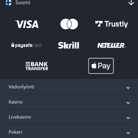
Suomi
Vedonlyönti
Kasino
Livekasino
Pokeri