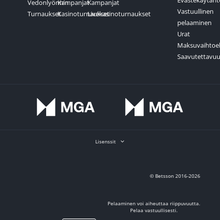
Evästekäytänt
Vedonlyönnin
Kampanjat
Kampanjat
Vastuullinen
Turnaukset
Kasinoturnaukset
Livekasinoturnaukset
pelaaminen
Urat
Maksuvaihtoe
Saavutettavuu
Lisenssit
© Betsson 2016-2026
Pelaaminen voi aiheuttaa riippuvuutta.
Pelaa vastuullisesti.