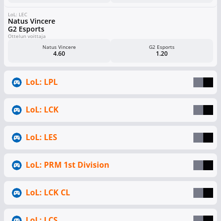
LoL: LEC
Natus Vincere
G2 Esports
Ottelun voittaja
Natus Vincere
G2 Esports
4.60
1.20
LoL: LPL
LoL: LCK
LoL: LES
LoL: PRM 1st Division
LoL: LCK CL
LoL: LCS