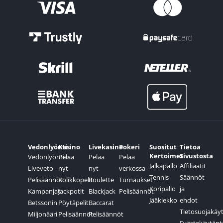
Vedonlyönti
Kasino
Livekasino
Pokeri
Suositut
Tietoa
Kertoimet
Sivustosta
Vedonlyöntiin
Pelaa
Pelaa
Pelaa
Jalkapallo
Affiliaatit
Liveveto
nyt
nyt
verkossa
Tennis
Säännöt
Pelisäännöt
Kolikkopelit
Roulette
Turnaukset
Koripallo
ja
Kampanjat
Jackpotit
Blackjack
Pelisäännöt
Jääkiekko
ehdot
Betssonin
Pöytäpelit
Baccarat
Tietosuojakäy
Miljonääri
Pelisäännöt
Pelisäännöt