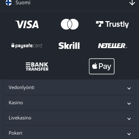
Suomi
Vedonlyönti
Kasino
Livekasino
Pokeri