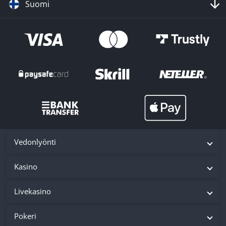
Suomi
Vedonlyönti
Kasino
Livekasino
Pokeri