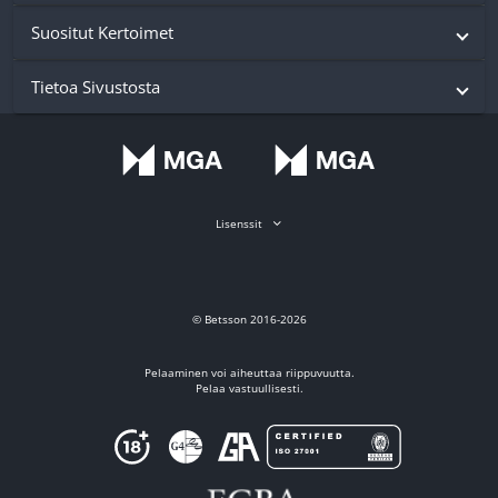
Suositut Kertoimet
Tietoa Sivustosta
Lisenssit
© Betsson 2016-2026
Pelaaminen voi aiheuttaa riippuvuutta.
Pelaa vastuullisesti.