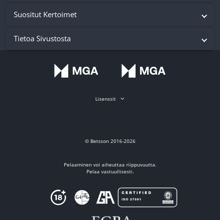
Suositut Kertoimet
Tietoa Sivustosta
Lisenssit
© Betsson 2016-2026
Pelaaminen voi aiheuttaa riippuvuutta.
Pelaa vastuullisesti.