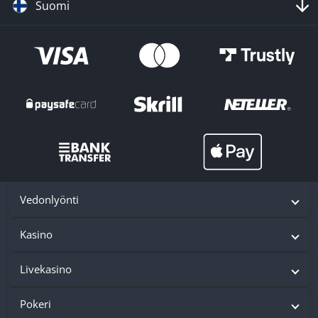
Suomi
Vedonlyönti
Kasino
Livekasino
Pokeri