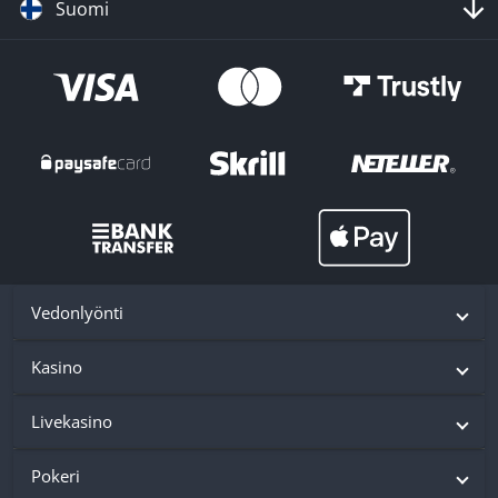
Suomi
Vedonlyönti
Kasino
Livekasino
Pokeri