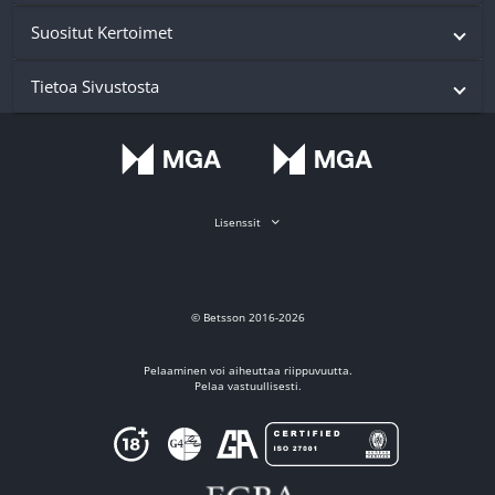
Suositut Kertoimet
Tietoa Sivustosta
Lisenssit
© Betsson 2016-2026
Pelaaminen voi aiheuttaa riippuvuutta.
Pelaa vastuullisesti.