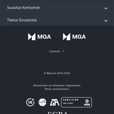
Suositut Kertoimet
Tietoa Sivustosta
Lisenssit
© Betsson 2016-2026
Pelaaminen voi aiheuttaa riippuvuutta.
Pelaa vastuullisesti.