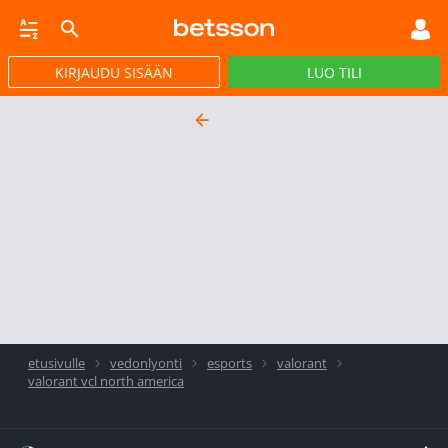
KIRJAUDU SISÄÄN
LUO TILI
LYÖNTI
LIVEVETO
HEVOSURHEILU
POKERI
VIRTUAALIURHEILU
KAMPAN
etusivulle
vedonlyonti
esports
valorant
valorant vcl north america